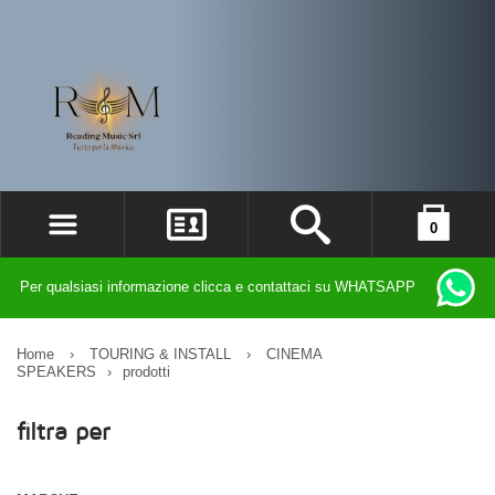
0
ACCEDI
il carrello è vuoto
Per qualsiasi informazione clicca e contattaci su WHATSAPP
REGISTRATI
DIMENTICATO LA PASSWORD?
Home
›
TOURING & INSTALL
›
CINEMA
SPEAKERS
›
prodotti
filtra per