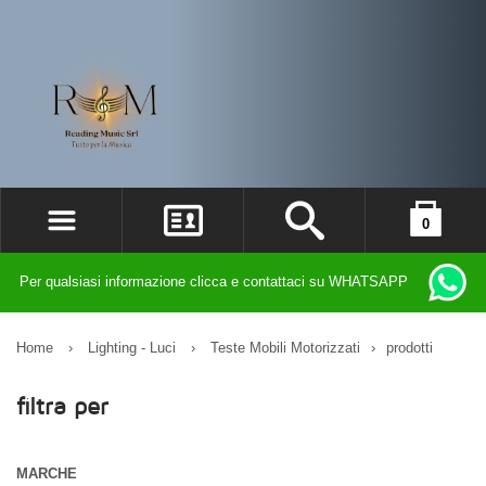
0
ACCEDI
il carrello è vuoto
Per qualsiasi informazione clicca e contattaci su WHATSAPP
REGISTRATI
DIMENTICATO LA PASSWORD?
Home
›
Lighting - Luci
›
Teste Mobili Motorizzati
›
prodotti
filtra per
MARCHE