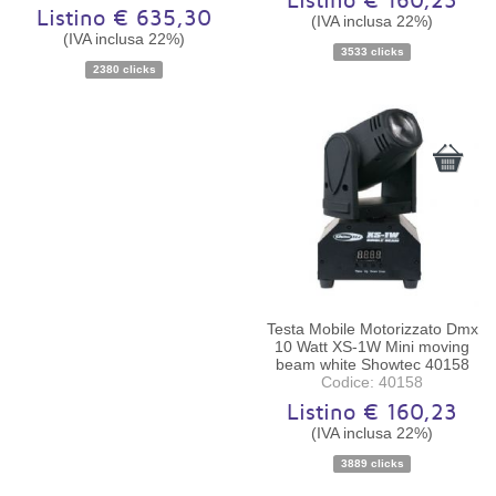
Listino € 160,23
Listino € 635,30
(IVA inclusa 22%)
Disponibilità:
Ordinabile
Disponibilità:
Ordinabile
(IVA inclusa 22%)
3533 clicks
2380 clicks
Testa Mobile Motorizzato Dmx
10 Watt XS-1W Mini moving
beam white Showtec 40158
Codice: 40158
Listino € 160,23
(IVA inclusa 22%)
Disponibilità:
Ordinabile
3889 clicks