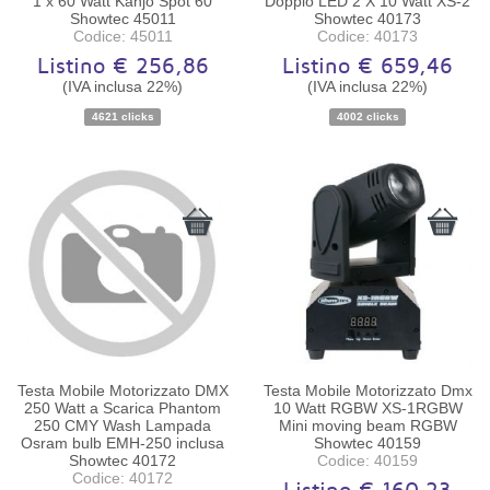
1 x 60 Watt Kanjo Spot 60
Doppio LED 2 X 10 Watt XS-2
Showtec 45011
Showtec 40173
Codice: 45011
Codice: 40173
Listino € 256,86
Listino € 659,46
(IVA inclusa 22%)
(IVA inclusa 22%)
Disponibilità:
Ordinabile
Disponibilità:
Ordinabile
4621 clicks
4002 clicks
Testa Mobile Motorizzato DMX
Testa Mobile Motorizzato Dmx
250 Watt a Scarica Phantom
10 Watt RGBW XS-1RGBW
250 CMY Wash Lampada
Mini moving beam RGBW
Osram bulb EMH-250 inclusa
Showtec 40159
Showtec 40172
Codice: 40159
Codice: 40172