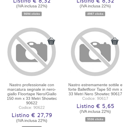
Listino € 8,32
Listino € 8,32
(IVA inclusa 22%)
(IVA inclusa 22%)
Disponibilità:
Ordinabile
Disponibilità:
Ordinabile
5694 clicks
4987 clicks
Nastro professionale con
Nastro estremamente sottile e
marcatura segnale in nero-
forte Balletfloor Tape 50 mm x
giallo Floortape Nero/Giallo
33 Metri Nero Showtec 90617
150 mm x 33 Metri Showtec
Codice: 90617
90622
Listino € 5,65
Codice: 90622
(IVA inclusa 22%)
Listino € 27,79
Disponibilità:
Ordinabile
Disponibilità:
Ordinabile
5536 clicks
(IVA inclusa 22%)