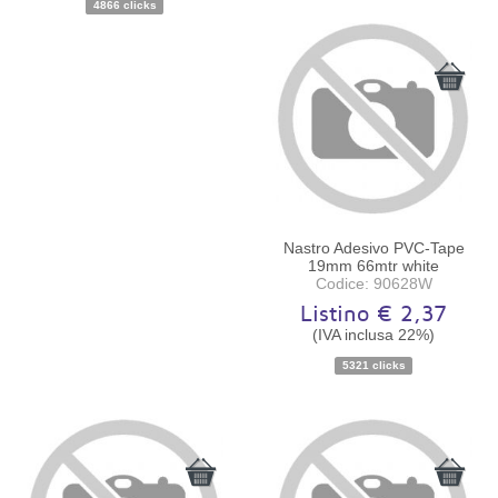
4866 clicks
Nastro Adesivo PVC-Tape
19mm 66mtr white
Codice: 90628W
Listino € 2,37
(IVA inclusa 22%)
5321 clicks
Disponibilità:
Ordinabile