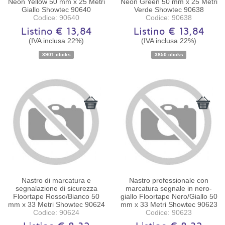
Neon Yellow 50 mm x 25 Metri
Neon Green 50 mm x 25 Metri
Giallo Showtec 90640
Verde Showtec 90638
Codice: 90640
Codice: 90638
Listino € 13,84
Listino € 13,84
(IVA inclusa 22%)
(IVA inclusa 22%)
Disponibilità:
Ordinabile
Disponibilità:
Ordinabile
3901 clicks
3850 clicks
Nastro di marcatura e
Nastro professionale con
segnalazione di sicurezza
marcatura segnale in nero-
Floortape Rosso/Bianco 50
giallo Floortape Nero/Giallo 50
mm x 33 Metri Showtec 90624
mm x 33 Metri Showtec 90623
Codice: 90624
Codice: 90623