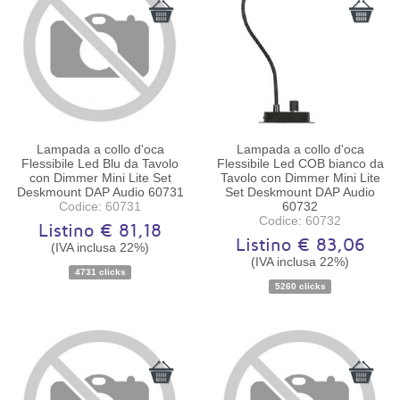
Lampada a collo d'oca
Lampada a collo d'oca
Flessibile Led Blu da Tavolo
Flessibile Led COB bianco da
con Dimmer Mini Lite Set
Tavolo con Dimmer Mini Lite
Deskmount DAP Audio 60731
Set Deskmount DAP Audio
Codice: 60731
60732
Codice: 60732
Listino € 81,18
Listino € 83,06
(IVA inclusa 22%)
Disponibilità:
Ordinabile
Disponibilità:
Ordinabile
(IVA inclusa 22%)
4731 clicks
5260 clicks