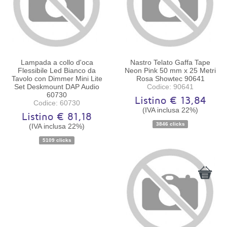
Lampada a collo d'oca
Nastro Telato Gaffa Tape
Flessibile Led Bianco da
Neon Pink 50 mm x 25 Metri
Tavolo con Dimmer Mini Lite
Rosa Showtec 90641
Set Deskmount DAP Audio
Codice: 90641
60730
Listino € 13,84
Codice: 60730
(IVA inclusa 22%)
Listino € 81,18
Disponibilità:
Ordinabile
Disponibilità:
Ordinabile
3846 clicks
(IVA inclusa 22%)
5109 clicks