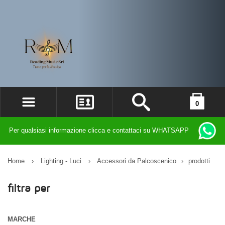
0
ACCEDI
il carrello è vuoto
Per qualsiasi informazione clicca e contattaci su WHATSAPP
REGISTRATI
DIMENTICATO LA PASSWORD?
Home
›
Lighting - Luci
›
Accessori da Palcoscenico
›
prodotti
filtra per
MARCHE