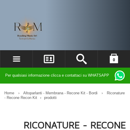
0
ACCEDI
il carrello è vuoto
Per qualsiasi informazione clicca e contattaci su WHATSAPP
REGISTRATI
DIMENTICATO LA PASSWORD?
Home
›
Altoparlanti - Membrana - Recone Kit - Bordi
›
Riconature
- Recone Recon Kit
›
prodotti
RICONATURE - RECONE