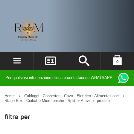
0
ACCEDI
il carrello è vuoto
Per qualsiasi informazione clicca e contattaci su WHATSAPP
REGISTRATI
DIMENTICATO LA PASSWORD?
Home
›
Cablaggi - Connettori - Cavo - Elettrico - Alimentazione
›
Stage Box - Ciabatte Microfoniche - Splitter Attivi
›
prodotti
filtra per