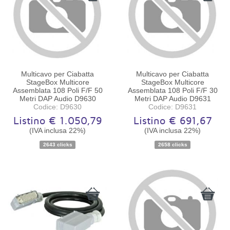
Multicavo per Ciabatta
Multicavo per Ciabatta
StageBox Multicore
StageBox Multicore
Assemblata 108 Poli F/F 50
Assemblata 108 Poli F/F 30
Metri DAP Audio D9630
Metri DAP Audio D9631
Codice: D9630
Codice: D9631
Listino € 1.050,79
Listino € 691,67
(IVA inclusa 22%)
(IVA inclusa 22%)
Disponibilità:
Ordinabile
Disponibilità:
Ordinabile
2643 clicks
2658 clicks