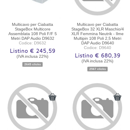
Multicavo per Ciabatta
Multicavo per Ciabatta
StageBox Multicore
StageBox 32 XLR Maschio/4
Assemblata 108 Poli F/F 5
XLR Femmina Neutrik - Ilme
Metri DAP Audio D9632
Multipin 108 Poli 2,5 Metri
Codice: D9632
DAP Audio D9640
Codice: D9640
Listino € 245,59
Listino € 680,39
(IVA inclusa 22%)
Disponibilità:
Ordinabile
Disponibilità:
Ordinabile
(IVA inclusa 22%)
2645 clicks
2567 clicks