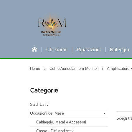
Chi siamo
Riparazioni
Noleggio
Home
›
Cuffie Auricolari Iem Monitor
›
Amplificatore 
Categorie
Saldi Estivi
Occasioni del Mese
-
Scegli tr
Cablaggio, Metal e Accessori
Casse - Diffusori Attivi