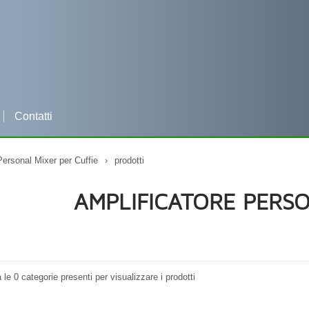
Contatti
Per qualsiasi informazione clicca e contattaci su WHATSAPP
Personal Mixer per Cuffie
›
prodotti
AMPLIFICATORE PERSO
a le 0 categorie presenti per visualizzare i prodotti