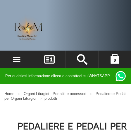
0
ACCEDI
il carrello è vuoto
Per qualsiasi informazione clicca e contattaci su WHATSAPP
REGISTRATI
DIMENTICATO LA PASSWORD?
Home
›
Organi Liturgici - Portatili e accessori
›
Pedaliere e Pedali
per Organi Liturgici
›
prodotti
PEDALIERE E PEDALI PER