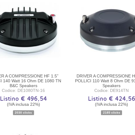
ER A COMPRESSIONE HF 1.5”
DRIVER A COMPRESSIONE HF
I 140 Watt 16 Ohm DE 1080 TN
POLLICI 110 Watt 8 Ohm DE 9
B&C Speakers
Speakers
Codice: DE1080TN-16
Codice: DE914TN
Listino € 496,54
Listino € 424,5
(IVA inclusa 22%)
(IVA inclusa 22%)
Disponibilità:
Ordinabile
Disponibilità:
Ordinabile
2030 clicks
2185 clicks