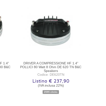
 1.4”
DRIVER A COMPRESSIONE HF 1.4”
00 B&C
POLLICI 80 Watt 8 Ohm DE 620 TN B&C
Speakers
Codice: DE620TN
4
Listino € 237,90
(IVA inclusa 22%)
Disponibilità:
Ordinabile
2595 clicks