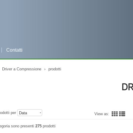
Contatti
Per qualsiasi informazione clicca e contattaci su WHATSAPP
Driver a Compressione
›
prodotti
DR
odotti per
Data
View as:
egoria sono presenti
275
prodotti