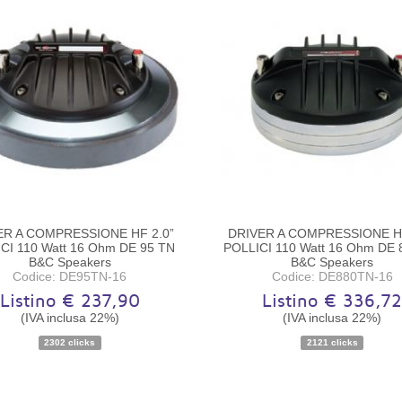
ER A COMPRESSIONE HF 2.0”
DRIVER A COMPRESSIONE HF
CI 110 Watt 16 Ohm DE 95 TN
POLLICI 110 Watt 16 Ohm DE 
B&C Speakers
B&C Speakers
Codice: DE95TN-16
Codice: DE880TN-16
Listino € 237,90
Listino € 336,7
(IVA inclusa 22%)
(IVA inclusa 22%)
Disponibilità:
Ordinabile
Disponibilità:
Ordinabile
2302 clicks
2121 clicks