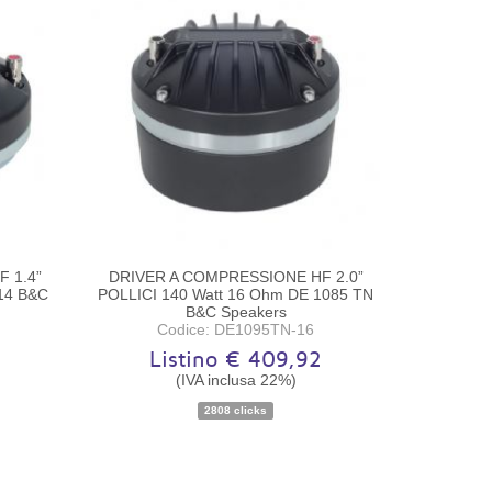
 1.4”
DRIVER A COMPRESSIONE HF 2.0”
14 B&C
POLLICI 140 Watt 16 Ohm DE 1085 TN
B&C Speakers
Codice: DE1095TN-16
6
Listino € 409,92
(IVA inclusa 22%)
Disponibilità:
Ordinabile
2808 clicks