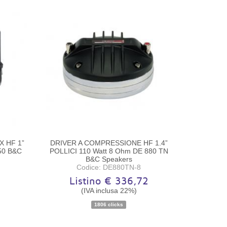
 HF 1”
DRIVER A COMPRESSIONE HF 1.4”
50 B&C
POLLICI 110 Watt 8 Ohm DE 880 TN
B&C Speakers
Codice: DE880TN-8
Listino € 336,72
(IVA inclusa 22%)
Disponibilità:
Ordinabile
1806 clicks