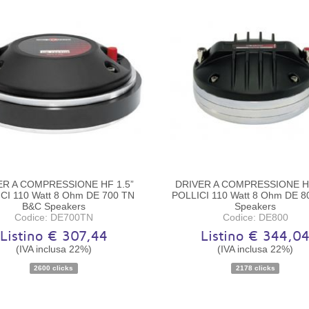
ER A COMPRESSIONE HF 1.5”
DRIVER A COMPRESSIONE HF
CI 110 Watt 8 Ohm DE 700 TN
POLLICI 110 Watt 8 Ohm DE 8
B&C Speakers
Speakers
Codice: DE700TN
Codice: DE800
Listino € 307,44
Listino € 344,0
(IVA inclusa 22%)
(IVA inclusa 22%)
Disponibilità:
Ordinabile
Disponibilità:
Ordinabile
2600 clicks
2178 clicks