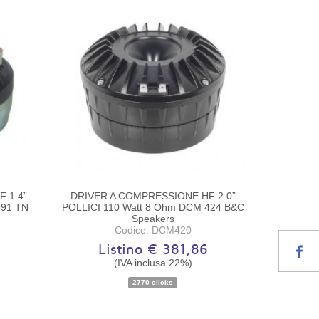
 1.4”
DRIVER A COMPRESSIONE HF 2.0”
991 TN
POLLICI 110 Watt 8 Ohm DCM 424 B&C
Speakers
Codice: DCM420
0
Listino € 381,86
(IVA inclusa 22%)
Disponibilità:
Ordinabile
2770 clicks