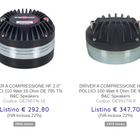
ER A COMPRESSIONE HF 2.0”
DRIVER A COMPRESSIONE HF
CI 110 Watt 16 Ohm DE 785 TN
POLLICI 100 Watt 8 Ohm DE 
B&C Speakers
B&C Speakers
Codice: DE785TN-16
Codice: DE991TN-8
Listino € 292,80
Listino € 347,7
(IVA inclusa 22%)
(IVA inclusa 22%)
Disponibilità:
Ordinabile
Disponibilità:
Ordinabile
2902 clicks
2472 clicks