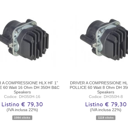
R A COMPRESSIONE HLX HF 1”
DRIVER A COMPRESSIONE HLX
E 60 Watt 16 Ohm DH 350H B&C
POLLICE 60 Watt 8 Ohm DH 3
Speakers
Speakers
Codice: DH350H-16
Codice: DH350H-8
Listino € 79,30
Listino € 79,30
(IVA inclusa 22%)
(IVA inclusa 22%)
Disponibilità:
Ordinabile
Disponibilità:
Ordinabile
1084 clicks
1118 clicks