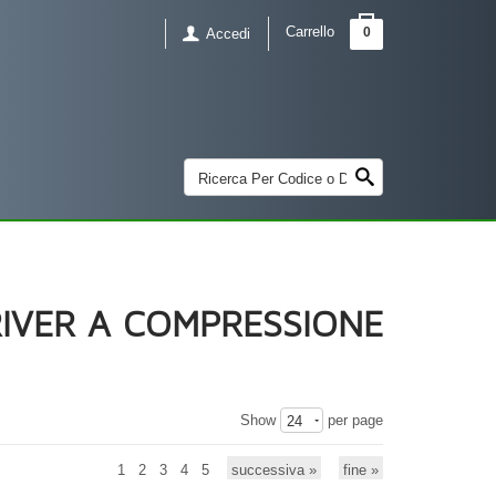
Carrello
0
Accedi
IVER A COMPRESSIONE
Show
per page
24
1
2
3
4
5
successiva »
fine »