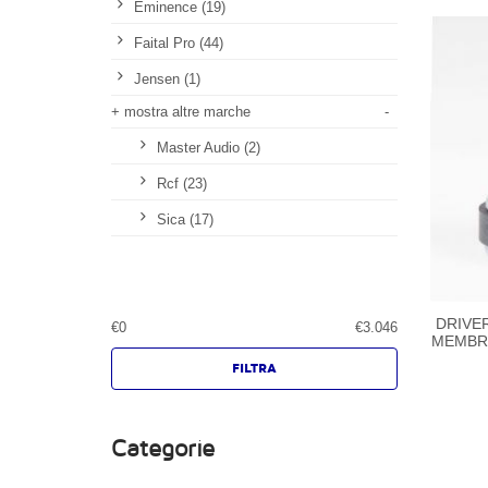
Eminence (19)
Faital Pro (44)
Jensen (1)
+ mostra altre marche
-
Master Audio (2)
Rcf (23)
Sica (17)
DRIVE
€
0
€
3.046
MEMBRA
Categorie