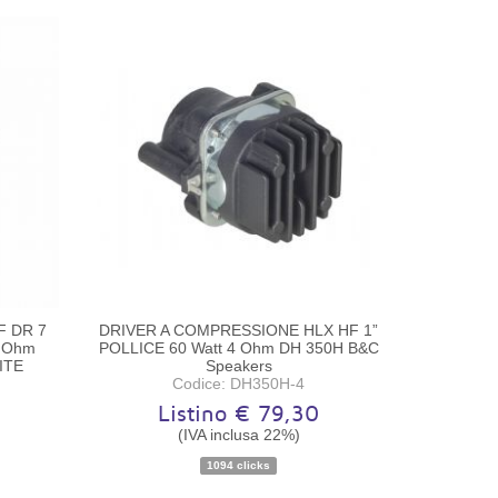
F DR 7
DRIVER A COMPRESSIONE HLX HF 1”
 Ohm
POLLICE 60 Watt 4 Ohm DH 350H B&C
ITE
Speakers
Codice: DH350H-4
Listino € 79,30
(IVA inclusa 22%)
Disponibilità:
Ordinabile
1094 clicks