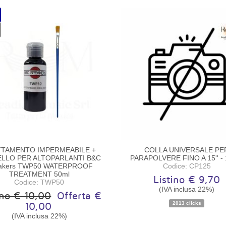
TTAMENTO IMPERMEABILE +
COLLA UNIVERSALE PE
LLO PER ALTOPARLANTI B&C
PARAPOLVERE FINO A 15'' - 
akers TWP50 WATERPROOF
Codice: CP125
TREATMENT 50ml
Listino € 9,70
Codice: TWP50
(IVA inclusa 22%)
ino € 10,00
Offerta €
2013 clicks
10,00
Disponibilità:
Disponibile
Disponibilità:
Disponibile
(IVA inclusa 22%)