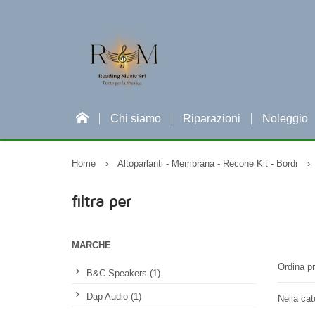
Chi siamo
Riparazioni
Noleggio
Home
›
Altoparlanti - Membrana - Recone Kit - Bordi
›
filtra per
MARCHE
Ordina pr
B&C Speakers (1)
Dap Audio (1)
Nella cat