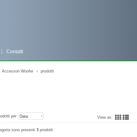
Contatti
Per qualsiasi informazione clicca e contattaci su WHATSAPP
Accessori Woofer
›
prodotti
odotti per
Data
View as:
egoria sono presenti
3
prodotti