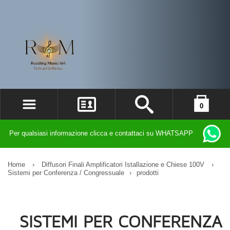
0
ACCEDI
il carrello è vuoto
Per qualsiasi informazione clicca e contattaci su WHATSAPP
REGISTRATI
DIMENTICATO LA PASSWORD?
Home
›
Diffusori Finali Amplificatori Istallazione e Chiese 100V
›
Sistemi per Conferenza / Congressuale
›
prodotti
SISTEMI PER CONFERENZA