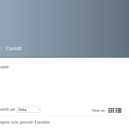
Contatti
Per qualsiasi informazione clicca e contattaci su WHATSAPP
odotti
odotti per
Data
View as:
egoria sono presenti
1
prodotti