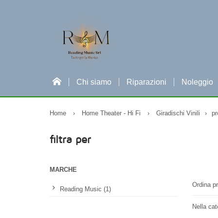
Chi siamo
Riparazioni
Noleggio
Home
›
Home Theater - Hi Fi
›
Giradischi Vinili
›
pr
filtra per
MARCHE
Ordina pr
Reading Music (1)
Nella cat