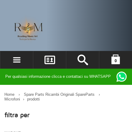
0
ACCEDI
il carrello è vuoto
Per qualsiasi informazione clicca e contattaci su WHATSAPP
REGISTRATI
DIMENTICATO LA PASSWORD?
Home
›
Spare Parts Ricambi Originali SpareParts
›
Microfoni
›
prodotti
filtra per