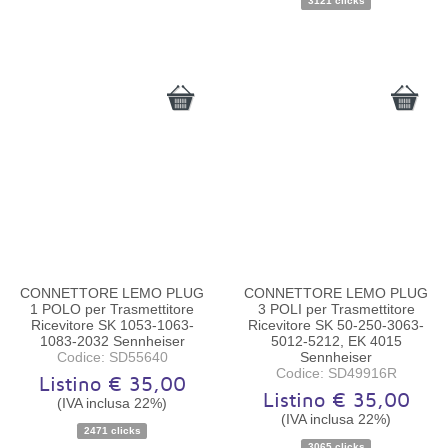
3121 clicks
CONNETTORE LEMO PLUG
CONNETTORE LEMO PLUG
1 POLO per Trasmettitore
3 POLI per Trasmettitore
Ricevitore SK 1053-1063-
Ricevitore SK 50-250-3063-
1083-2032 Sennheiser
5012-5212, EK 4015
Codice: SD55640
Sennheiser
Codice: SD49916R
Listino € 35,00
Listino € 35,00
(IVA inclusa 22%)
Disponibilità:
Ordinabile
Disponibilità:
Ordinabile
(IVA inclusa 22%)
2471 clicks
3065 clicks