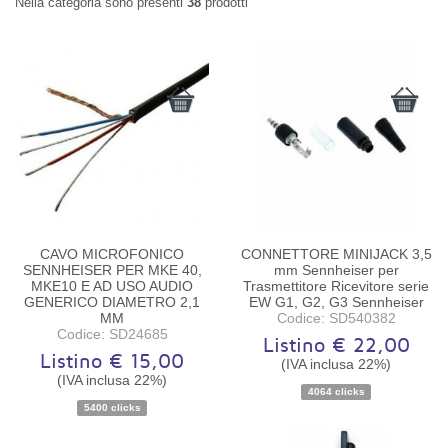
Nella categoria sono presenti
38
prodotti
CAVO MICROFONICO
CONNETTORE MINIJACK 3,5
SENNHEISER PER MKE 40,
mm Sennheiser per
MKE10 E AD USO AUDIO
Trasmettitore Ricevitore serie
GENERICO DIAMETRO 2,1
EW G1, G2, G3 Sennheiser
MM
Codice: SD540382
Codice: SD24685
Listino € 22,00
Listino € 15,00
(IVA inclusa 22%)
Disponibilità:
Disponibile
Disponibilità:
Disponibile
(IVA inclusa 22%)
4064 clicks
5400 clicks