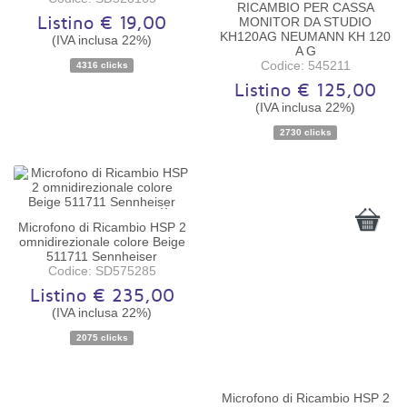
RICAMBIO PER CASSA
Listino € 19,00
MONITOR DA STUDIO
KH120AG NEUMANN KH 120
(IVA inclusa 22%)
A G
Disponibilità:
Disponibile
Codice: 545211
4316 clicks
Listino € 125,00
Disponibilità:
Ordinabile
(IVA inclusa 22%)
2730 clicks
Microfono di Ricambio HSP 2
omnidirezionale colore Beige
511711 Sennheiser
Codice: SD575285
Listino € 235,00
(IVA inclusa 22%)
Disponibilità:
Ordinabile
2075 clicks
Microfono di Ricambio HSP 2