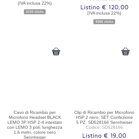
(IVA inclusa 22%)
Disponibilità:
Ordinabile
Disponibilità:
Ordinabile
Listino € 120,00
2133 clicks
(IVA inclusa 22%)
2206 clicks
Cavo di Ricambio per
Clip di Ricambio per Microfono
Microfono Headset BLACK
HSP 2 nero, SET Confezione
LEMO 3P HSP 2-4 intestato
5 PZ. SD528166 Sennheiser
con LEMO 3 poli, lunghezza
Codice: SD528166
1,6 metri, colore nero
Listino € 19,00
Sennheiser