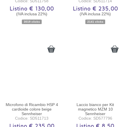
Codice: SD511758
Codice: SD511714
Listino € 130,00
Listino € 235,00
(IVA inclusa 22%)
(IVA inclusa 22%)
Disponibilità:
Ordinabile
Disponibilità:
Ordinabile
3019 clicks
2141 clicks
Microfono di Ricambio HSP 4
Laccio bianco per Kit
cardioide colore beige
magnetico MZM 10
Sennheiser
Sennheiser
Codice: SD511713
Codice: SD577796
Listino € 235,00
Listino € 8,50