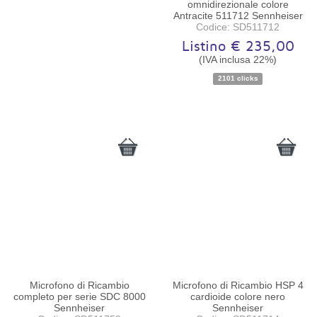
omnidirezionale colore
Antracite 511712 Sennheiser
Codice: SD511712
Listino € 235,00
(IVA inclusa 22%)
Disponibilità:
Ordinabile
2101 clicks
Microfono di Ricambio
Microfono di Ricambio HSP 4
completo per serie SDC 8000
cardioide colore nero
Sennheiser
Sennheiser