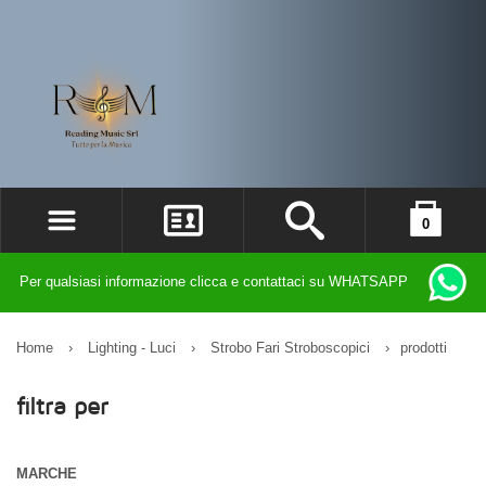
0
ACCEDI
il carrello è vuoto
Per qualsiasi informazione clicca e contattaci su WHATSAPP
REGISTRATI
DIMENTICATO LA PASSWORD?
Home
›
Lighting - Luci
›
Strobo Fari Stroboscopici
›
prodotti
filtra per
MARCHE