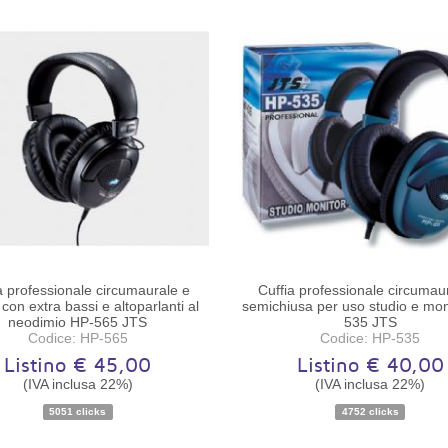
a professionale circumaurale e
Cuffia professionale circumau
con extra bassi e altoparlanti al
semichiusa per uso studio e mon
neodimio HP-565 JTS
535 JTS
Codice: HP-565
Codice: HP-535
Listino € 45,00
Listino € 40,00
(IVA inclusa 22%)
(IVA inclusa 22%)
Disponibilità:
Ordinabile
Disponibilità:
Ordinabile
5051 clicks
4752 clicks