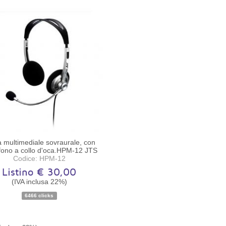
a multimediale sovraurale, con
fono a collo d'oca.HPM-12 JTS
Codice: HPM-12
Listino € 30,00
(IVA inclusa 22%)
6466 clicks
Disponibilità:
Ordinabile