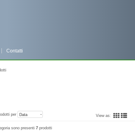
Contatti
Per qualsiasi informazione clicca e contattaci su WHATSAPP
otti
odotti per
Data
View as:
egoria sono presenti
7
prodotti