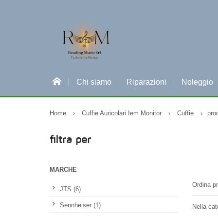
Chi siamo
Riparazioni
Noleggio
Home
›
Cuffie Auricolari Iem Monitor
›
Cuffie
›
prod
filtra per
MARCHE
Ordina pr
JTS (6)
Sennheiser (1)
Nella cat