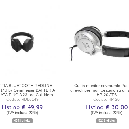
FFIA BLUETOOTH REDLINE
Cuffia monitor sovraurale.Padi
149 by Sennheiser BATTERIA
girevoli per monitoraggio su un s
ATA FINO A 23 ore Col. Nero
HP-20 JTS
Codice: RDL6149
Codice: HP-20
Listino € 49,99
Listino € 30,00
(IVA inclusa 22%)
(IVA inclusa 22%)
Disponibilità:
Pezzo unico
Disponibilità:
Ordinabile
4548 clicks
5231 clicks