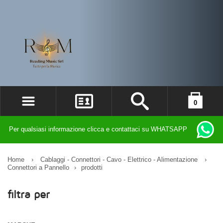
0
ACCEDI
il carrello è vuoto
Per qualsiasi informazione clicca e contattaci su WHATSAPP
REGISTRATI
DIMENTICATO LA PASSWORD?
Home
›
Cablaggi - Connettori - Cavo - Elettrico - Alimentazione
›
Connettori a Pannello
›
prodotti
filtra per