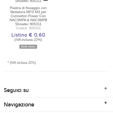
Piastra di fissaggio con
filettatura MFD M3 per
Connettori Power Con
NAC3MPA & NAC3MPB
Showtec 905311
Codice: 905311
Listino € 0,60
Disponibilità:
Disponibile
(IVA inclusa 22%)
5142 clicks
* (IVA inclusa 22%)
+
Seguici su
+
Navigazione