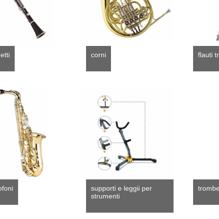
etti
corni
flauti 
foni
supporti e leggii per
tromb
strumenti