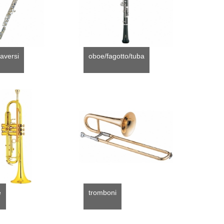
traversi
oboe/fagotto/tuba
e
tromboni