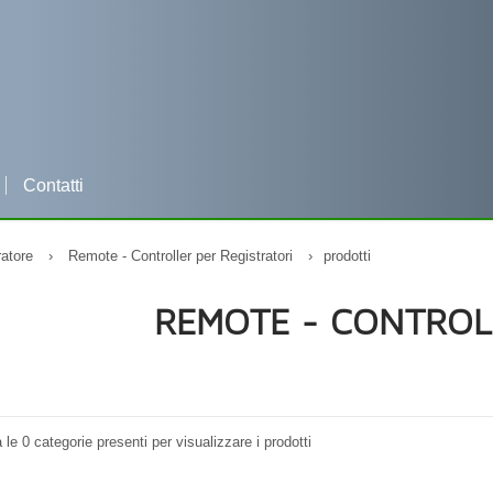
Contatti
Per qualsiasi informazione clicca e contattaci su WHATSAPP
ratore
›
Remote - Controller per Registratori
›
prodotti
REMOTE - CONTROL
a le 0 categorie presenti per visualizzare i prodotti