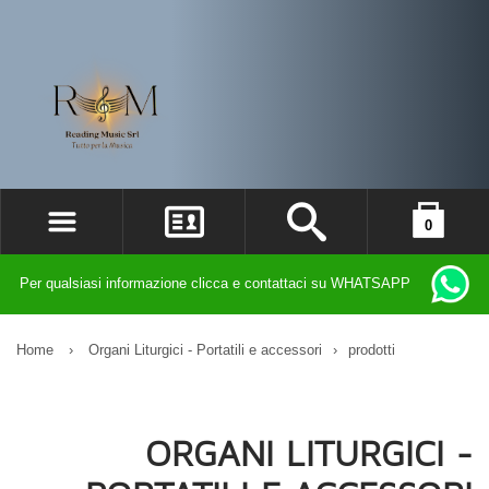
0
ACCEDI
il carrello è vuoto
Per qualsiasi informazione clicca e contattaci su WHATSAPP
REGISTRATI
DIMENTICATO LA PASSWORD?
Home
›
Organi Liturgici - Portatili e accessori
›
prodotti
ORGANI LITURGICI -