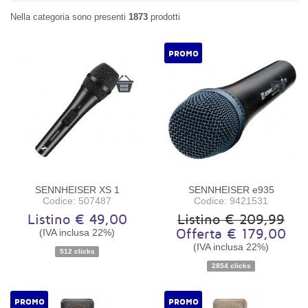
Nella categoria sono presenti
1873
prodotti
PROMO
SENNHEISER XS 1
SENNHEISER e935
Codice: 507487
Codice: 9421531
Listino € 49,00
Listino € 209,99
(IVA inclusa 22%)
Offerta € 179,00
(IVA inclusa 22%)
512 clicks
Disponibilità:
Ordinabile
Disponibilità:
Disponibile
2854 clicks
PROMO
PROMO