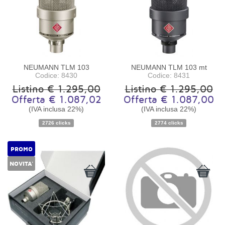
NEUMANN TLM 103
NEUMANN TLM 103 mt
Codice: 8430
Codice: 8431
Listino € 1.295,00
Listino € 1.295,00
Offerta € 1.087,02
Offerta € 1.087,00
(IVA inclusa 22%)
(IVA inclusa 22%)
Disponibilità:
Ordinabile
Disponibilità:
Ordinabile
2726 clicks
2774 clicks
PROMO
NOVITA'