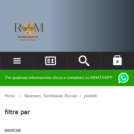
0
ACCEDI
il carrello è vuoto
Per qualsiasi informazione clicca e contattaci su WHATSAPP
REGISTRATI
DIMENTICATO LA PASSWORD?
Home
›
Neumann, Sennheiser, Rycote
›
prodotti
filtra per
MARCHE