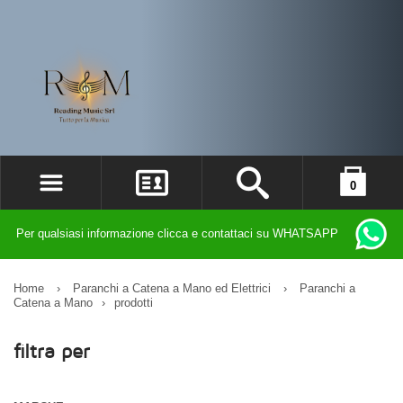
0
ACCEDI
il carrello è vuoto
Per qualsiasi informazione clicca e contattaci su WHATSAPP
REGISTRATI
DIMENTICATO LA PASSWORD?
Home
›
Paranchi a Catena a Mano ed Elettrici
›
Paranchi a
Catena a Mano
›
prodotti
filtra per