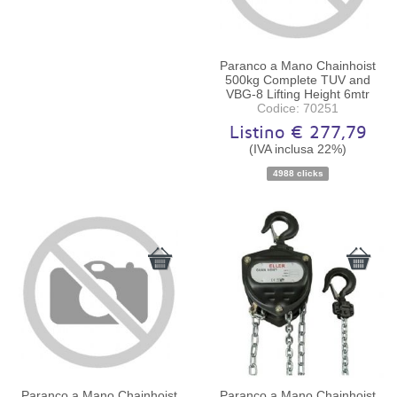
Paranco a Mano Chainhoist
500kg Complete TUV and
VBG-8 Lifting Height 6mtr
Codice: 70251
Listino € 277,79
(IVA inclusa 22%)
Disponibilità:
Ordinabile
4988 clicks
Paranco a Mano Chainhoist
Paranco a Mano Chainhoist