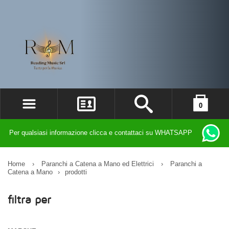
0
ACCEDI
il carrello è vuoto
Per qualsiasi informazione clicca e contattaci su WHATSAPP
REGISTRATI
DIMENTICATO LA PASSWORD?
Home
›
Paranchi a Catena a Mano ed Elettrici
›
Paranchi a
Catena a Mano
›
prodotti
filtra per