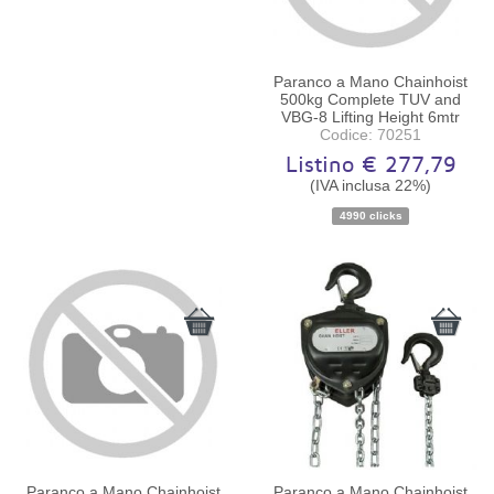
Paranco a Mano Chainhoist
500kg Complete TUV and
VBG-8 Lifting Height 6mtr
Codice: 70251
Listino € 277,79
(IVA inclusa 22%)
Disponibilità:
Ordinabile
4990 clicks
Paranco a Mano Chainhoist
Paranco a Mano Chainhoist