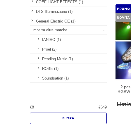
COEF LIGHT EFFECTS (1)
PROMO
DTS Illuminazione (1)
NOVITA'
General Electric GE (1)
+ mostra altre marche
-
IANIRO (1)
Proel (2)
Reading Music (1)
ROBE (1)
Soundsation (1)
2 pc
RGBW D
List
€
8
€
649