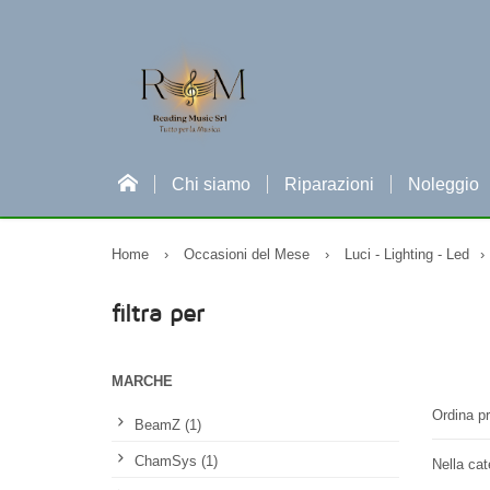
Chi siamo
Riparazioni
Noleggio
Home
›
Occasioni del Mese
›
Luci - Lighting - Led
›
filtra per
MARCHE
Ordina pr
BeamZ (1)
ChamSys (1)
Nella cat