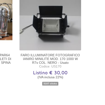
 PAR64
FARO ILLUMINATORE FOTOGRAFICO
LETI DI
IANIRO MINILITE MOD. 170 1000 W
 SPINA
R7s COL. NERO - Usato
Codice: US170
Listino € 30,00
(IVA inclusa 22%)
o
Disponibilità:
Pezzo unico
5107 clicks