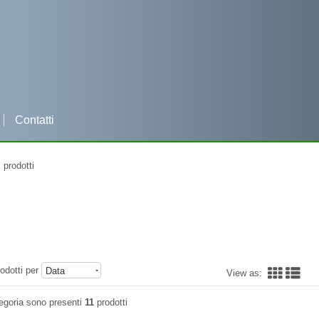
Contatti
Per qualsiasi informazione clicca e contattaci su WHATSAPP
prodotti
odotti per
Data
View as:
egoria sono presenti
11
prodotti