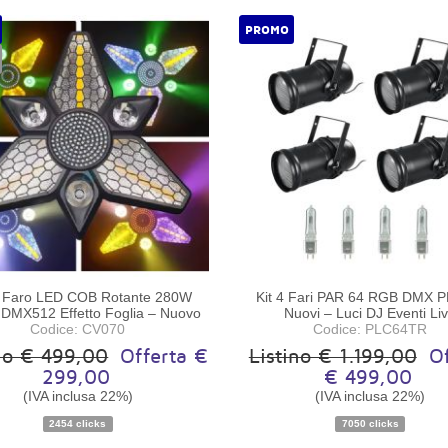
PROMO
s Faro LED COB Rotante 280W
Kit 4 Fari PAR 64 RGB DMX 
MX512 Effetto Foglia – Nuovo
Nuovi – Luci DJ Eventi Li
Codice: CV070
Codice: PLC64TR
ino € 499,00
Offerta €
Listino € 1.199,00
Of
299,00
€ 499,00
(IVA inclusa 22%)
(IVA inclusa 22%)
Disponibilità:
Disponibile
Disponibilità:
Non disponibi
2454 clicks
7050 clicks