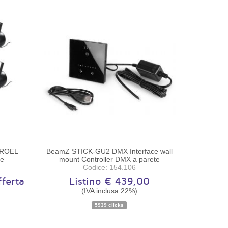
PROEL
BeamZ STICK-GU2 DMX Interface wall
ve
mount Controller DMX a parete
Codice: 154.106
ferta
Listino € 439,00
(IVA inclusa 22%)
5939 clicks
le
Disponibilità:
Pezzo unico