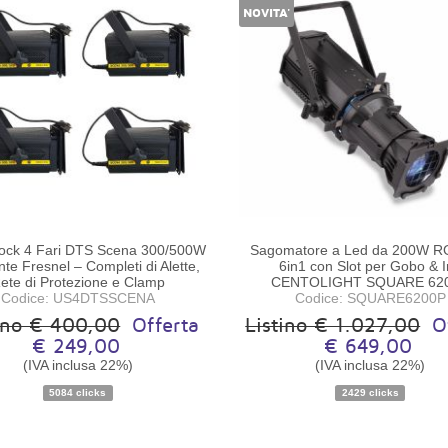
NOVITA'
tock 4 Fari DTS Scena 300/500W
Sagomatore a Led da 200W 
te Fresnel – Completi di Alette,
6in1 con Slot per Gobo & I
ete di Protezione e Clamp
CENTOLIGHT SQUARE 62
Codice: US4DTSSCENA
Codice: SQUARE6200P
tino € 400,00
Offerta
Listino € 1.027,00
O
€ 249,00
€ 649,00
Disponibilità:
Pezzo unico
Disponibilità:
Pezzo unic
(IVA inclusa 22%)
(IVA inclusa 22%)
5084 clicks
2429 clicks