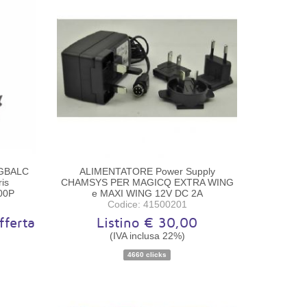
RGBALC
ALIMENTATORE Power Supply
ris
CHAMSYS PER MAGICQ EXTRA WING
00P
e MAXI WING 12V DC 2A
Codice: 41500201
fferta
Listino € 30,00
(IVA inclusa 22%)
o
Disponibilità:
Pezzo unico
4660 clicks