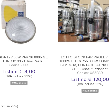
DA 12V 50W PAR 36 8005 GE
LOTTO STOCK PAR PROEL 7
GHTING 8139 - Ultimi Pezzi
1000W E 1 PAR56 300W COMP
Codice: 8005
LAMPADA, PORTAGELATINA E
CEE - Usati, funzionanti
Listino € 8,00
Codice: US8PAR
(IVA inclusa 22%)
Listino € 120,00
4041 clicks
(IVA inclusa 22%)
Disponibilità:
Disponibile
Disponibilità:
Pezzo unic
4915 clicks
 inclusa 22%)