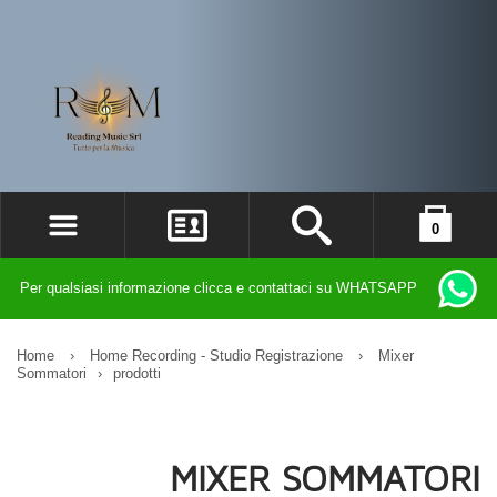
0
ACCEDI
il carrello è vuoto
Per qualsiasi informazione clicca e contattaci su WHATSAPP
REGISTRATI
DIMENTICATO LA PASSWORD?
Home
›
Home Recording - Studio Registrazione
›
Mixer
Sommatori
›
prodotti
MIXER SOMMATORI