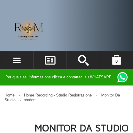
0
ACCEDI
il carrello è vuoto
Per qualsiasi informazione clicca e contattaci su WHATSAPP
REGISTRATI
DIMENTICATO LA PASSWORD?
Home
›
Home Recording - Studio Registrazione
›
Monitor Da
Studio
›
prodotti
MONITOR DA STUDIO