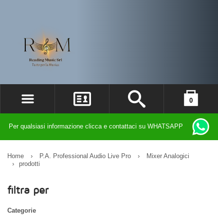
0
ACCEDI
il carrello è vuoto
Per qualsiasi informazione clicca e contattaci su WHATSAPP
REGISTRATI
DIMENTICATO LA PASSWORD?
Home
›
P.A. Professional Audio Live Pro
›
Mixer Analogici
›
prodotti
filtra per
Categorie