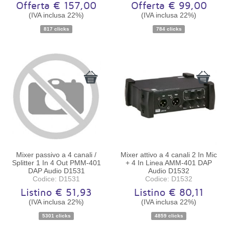
Offerta € 157,00
Offerta € 99,00
(IVA inclusa 22%)
(IVA inclusa 22%)
Disponibilità:
Disponibile
Disponibilità:
Disponibile
817 clicks
784 clicks
Mixer passivo a 4 canali /
Mixer attivo a 4 canali 2 In Mic
Splitter 1 In 4 Out PMM-401
+ 4 In Linea AMM-401 DAP
DAP Audio D1531
Audio D1532
Codice: D1531
Codice: D1532
Listino € 51,93
Listino € 80,11
(IVA inclusa 22%)
(IVA inclusa 22%)
Disponibilità:
Ordinabile
Disponibilità:
Ordinabile
5301 clicks
4859 clicks