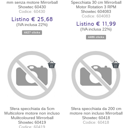
mm senza motore Mirrorball
Specchiata 30 cm Mirrorball
Showtec 60430
Motor Rotation 3 RPM
Codice: 60430
Showtec 604083
Codice: 604083
Listino € 25,68
Listino € 11,99
(IVA inclusa 22%)
(IVA inclusa 22%)
Disponibilità:
Ordinabile
Disponibilità:
Ordinabile
4427 clicks
4486 clicks
Sfera specchiata da 5cm
Sfera specchiata da 200 cm
Multicolore motore non incluso
motore non incluso Mirrorball
Mulitcoloured Mirrorball
Showtec 60418
Showtec 60419
Codice: 60418
Codice: 60419