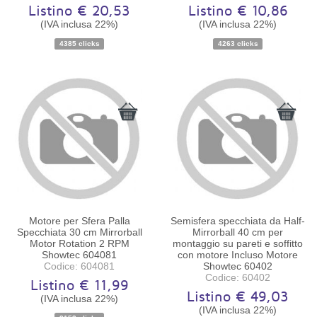
Listino € 20,53
Listino € 10,86
(IVA inclusa 22%)
(IVA inclusa 22%)
Disponibilità:
Ordinabile
Disponibilità:
Ordinabile
4385 clicks
4263 clicks
Motore per Sfera Palla
Semisfera specchiata da Half-
Specchiata 30 cm Mirrorball
Mirrorball 40 cm per
Motor Rotation 2 RPM
montaggio su pareti e soffitto
Showtec 604081
con motore Incluso Motore
Codice: 604081
Showtec 60402
Codice: 60402
Listino € 11,99
Listino € 49,03
(IVA inclusa 22%)
Disponibilità:
Ordinabile
Disponibilità:
Ordinabile
(IVA inclusa 22%)