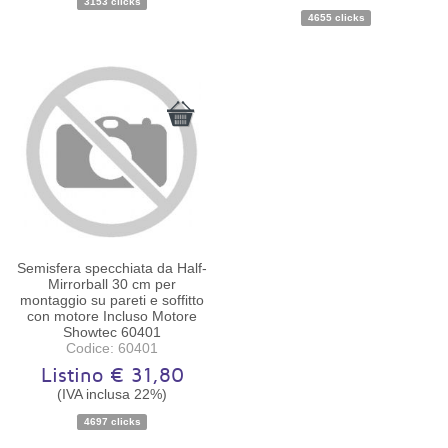
3153 clicks
4655 clicks
Semisfera specchiata da Half-
Mirrorball 30 cm per
montaggio su pareti e soffitto
con motore Incluso Motore
Showtec 60401
Codice: 60401
Listino € 31,80
Disponibilità:
Ordinabile
(IVA inclusa 22%)
4697 clicks