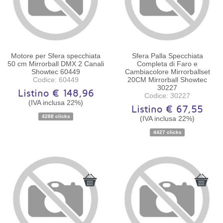
Motore per Sfera specchiata
Sfera Palla Specchiata
50 cm Mirrorball DMX 2 Canali
Completa di Faro e
Showtec 60449
Cambiacolore Mirrorballset
Codice: 60449
20CM Mirrorball Showtec
30227
Listino € 148,96
Codice: 30227
(IVA inclusa 22%)
Listino € 67,55
Disponibilità:
Ordinabile
Disponibilità:
Ordinabile
4288 clicks
(IVA inclusa 22%)
4427 clicks