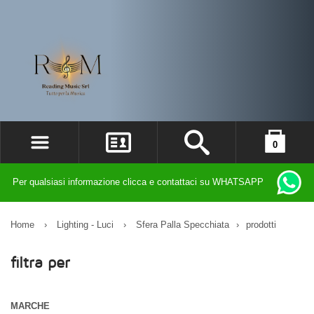
0
ACCEDI
il carrello è vuoto
Per qualsiasi informazione clicca e contattaci su WHATSAPP
REGISTRATI
DIMENTICATO LA PASSWORD?
Home
›
Lighting - Luci
›
Sfera Palla Specchiata
›
prodotti
filtra per
MARCHE