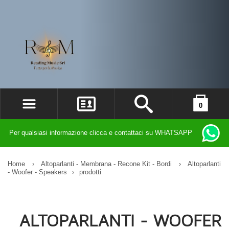
0
ACCEDI
il carrello è vuoto
Per qualsiasi informazione clicca e contattaci su WHATSAPP
REGISTRATI
DIMENTICATO LA PASSWORD?
Home
›
Altoparlanti - Membrana - Recone Kit - Bordi
›
Altoparlanti
- Woofer - Speakers
›
prodotti
ALTOPARLANTI - WOOFER