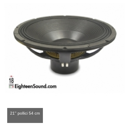
21'' pollici 54 cm