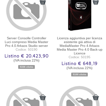
Server Consolle Controller
Licenza aggiuntiva per licenza
Luci compreso Media Master
esistente giá attiva di
Pro 4.0 Arkaos Studio server
MediaMaster Pro 4 Arkaos
Codice: 50190
Media Master Pro 4.0 Back-up
Licence
Listino € 20.423,90
Codice: 50195
(IVA inclusa 22%)
Listino € 648,19
Disponibilità:
Ordinabile
Disponibilità:
Ordinabile
5336 clicks
(IVA inclusa 22%)
5100 clicks