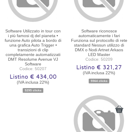
Software Utilizzato in tour con
Software riconosce
i più famosi dj del pianeta •
automaticamente i fari
funzione Auto pilota a bordo di
Funziona sul protocollo di rete
una grafica Auto Trigger •
standard Nessun utilizzo di
transizioni di clip
DMX o Nodi Artnet Arkaos
completamente automatizzati
LED Master
DMT Resolume Avenue VJ
Codice: 50209
Disponibilità:
Software
Ordinabile
Disponibilità:
Ordinabile
Listino € 321,27
Codice: 50207
(IVA inclusa 22%)
Listino € 434,00
5564 clicks
(IVA inclusa 22%)
5295 clicks