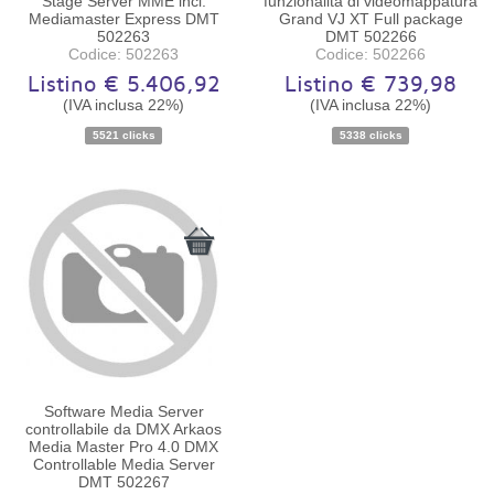
Stage Server MME incl.
funzionalità di videomappatura
Mediamaster Express DMT
Grand VJ XT Full package
502263
DMT 502266
Codice: 502263
Codice: 502266
Listino € 5.406,92
Listino € 739,98
(IVA inclusa 22%)
(IVA inclusa 22%)
Disponibilità:
Ordinabile
Disponibilità:
Ordinabile
5521 clicks
5338 clicks
Software Media Server
controllabile da DMX Arkaos
Media Master Pro 4.0 DMX
Controllable Media Server
DMT 502267