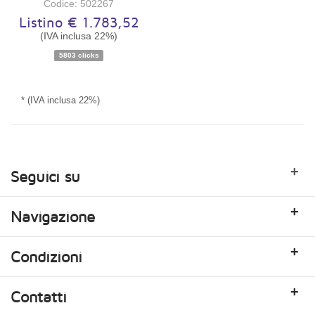
Codice: 502267
Listino € 1.783,52
Disponibilità:
Ordinabile
(IVA inclusa 22%)
5803 clicks
* (IVA inclusa 22%)
+
Seguici su
+
Navigazione
+
Condizioni
+
Contatti