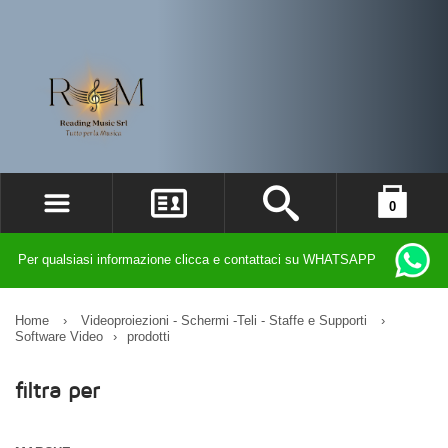
0
ACCEDI
il carrello è vuoto
Per qualsiasi informazione clicca e contattaci su WHATSAPP
REGISTRATI
DIMENTICATO LA PASSWORD?
Home
›
Videoproiezioni - Schermi -Teli - Staffe e Supporti
›
Software Video
›
prodotti
filtra per