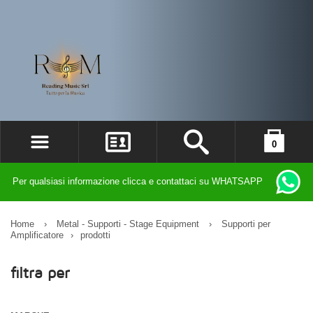
0
ACCEDI
il carrello è vuoto
Per qualsiasi informazione clicca e contattaci su WHATSAPP
REGISTRATI
DIMENTICATO LA PASSWORD?
Home
›
Metal - Supporti - Stage Equipment
›
Supporti per
Amplificatore
›
prodotti
filtra per