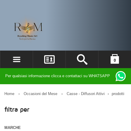
0
ACCEDI
il carrello è vuoto
Per qualsiasi informazione clicca e contattaci su WHATSAPP
REGISTRATI
DIMENTICATO LA PASSWORD?
Home
›
Occasioni del Mese
›
Casse - Diffusori Attivi
›
prodotti
filtra per
MARCHE