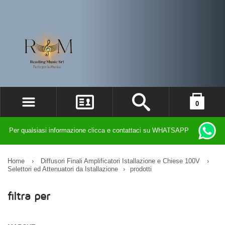
0
ACCEDI
il carrello è vuoto
Per qualsiasi informazione clicca e contattaci su WHATSAPP
REGISTRATI
DIMENTICATO LA PASSWORD?
Home
›
Diffusori Finali Amplificatori Istallazione e Chiese 100V
›
Selettori ed Attenuatori da Istallazione
›
prodotti
filtra per