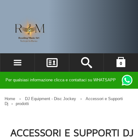
0
ACCEDI
il carrello è vuoto
Per qualsiasi informazione clicca e contattaci su WHATSAPP
REGISTRATI
DIMENTICATO LA PASSWORD?
Home
›
DJ Equipment - Disc Jockey
›
Accessori e Supporti
Dj
›
prodotti
ACCESSORI E SUPPORTI DJ