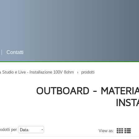
Contatti
Per qualsiasi informazione clicca e contattaci su WHATSAPP
a Studio e Live - Installazione 100V 8ohm
›
prodotti
OUTBOARD - MATERIAL
INST
odotti per
Data
View as: