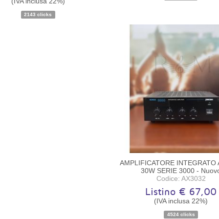
(IVA inclusa 22%)
2143 clicks
AMPLIFICATORE INTEGRATO 
30W SERIE 3000 - Nuov
Codice: AX3032
Listino € 67,00
(IVA inclusa 22%)
4524 clicks
Disponibilità:
Pezzo unic