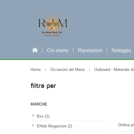
Chi siamo
Riparazioni
Noleggio
Home
›
Occasioni del Mese
›
Outboard - Materiale d
filtra per
MARCHE
Bss (1)
Ordina pr
Effebi Megastore (2)