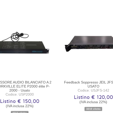
SSORE AUDIO BILANCIATO A 2
Feedback Soppresso JEIL JFS
ORKVILLE ELITE P2000 élite P-
USATO
2000 - Usato
Codice: USJFS-142
Codice: USP2000
Listino € 120,00
Listino € 150,00
(IVA inclusa 22%)
(IVA inclusa 22%)
3210 clicks
Disponibilità:
Pezzo unico
Disponibilità:
Pezzo unic
4212 clicks