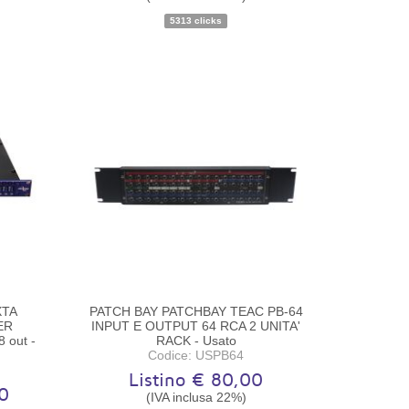
5313 clicks
XTA
PATCH BAY PATCHBAY TEAC PB-64
ER
INPUT E OUTPUT 64 RCA 2 UNITA'
out -
RACK - Usato
Codice: USPB64
Listino € 80,00
0
(IVA inclusa 22%)