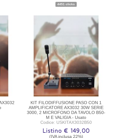
4451 clicks
AX3032
KIT FILODIFFUSIONE PASO CON 1
o
AMPLIFICATORE AX3032 30W SERIE
3000, 2 MICROFONO DA TAVOLO B50-
M E VALIGIA - Usato
Codice: USKITAX3032B50
Listino € 149,00
(IVA inclusa 22%)
o
Disponibilità:
Pezzo unico