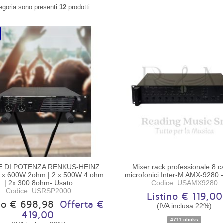
egoria sono presenti
12
prodotti
E DI POTENZA RENKUS-HEINZ
Mixer rack professionale 8 c
 x 600W 2ohm | 2 x 500W 4 ohm
microfonici Inter-M AMX-9280 
| 2x 300 8ohm- Usato
Codice: USAMX9280
Codice: USRSP2000
Listino € 119,00
ino € 698,98
Offerta €
(IVA inclusa 22%)
419,00
4711 clicks
Disponibilità:
Pezzo unico
Disponibilità:
Pezzo unic