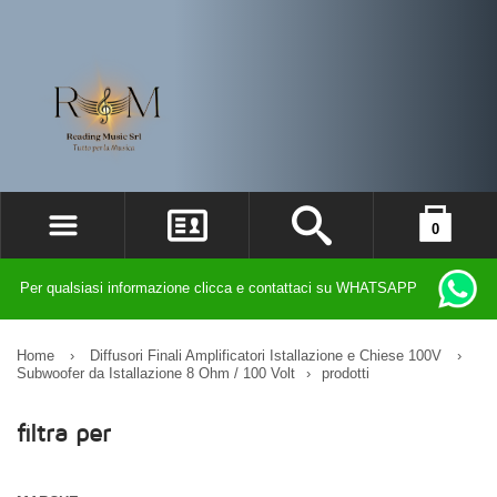
0
ACCEDI
il carrello è vuoto
Per qualsiasi informazione clicca e contattaci su WHATSAPP
REGISTRATI
DIMENTICATO LA PASSWORD?
Home
›
Diffusori Finali Amplificatori Istallazione e Chiese 100V
›
Subwoofer da Istallazione 8 Ohm / 100 Volt
›
prodotti
filtra per