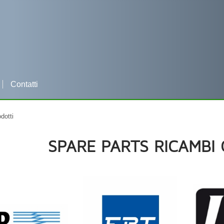
Contatti
Per qualsiasi informazione clicca e contattaci su WHATSAPP
odotti
SPARE PARTS RICAMBI 