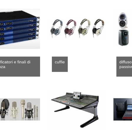
icatori e finali di
cuffie
diffuso
nza
passiv