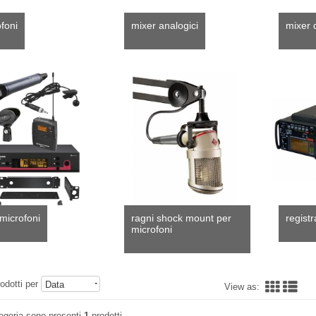
foni
mixer analogici
mixer d
microfoni
ragni shock mount per
registr
microfoni
odotti per
Data
View as:
egoria sono presenti
1
prodotti