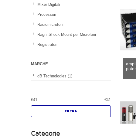
Mixer Digitali
Processori
Radiomicrofoni
Ragni Shock Mount per Microfoni
Registratori
amplif
MARCHE
pote
dB Technologies (1)
€
41
€
41
Categorie