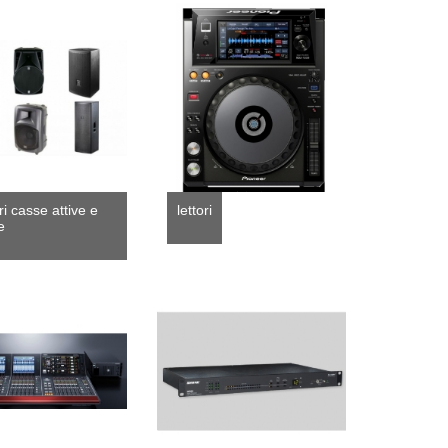
ri casse attive e
lettori
e