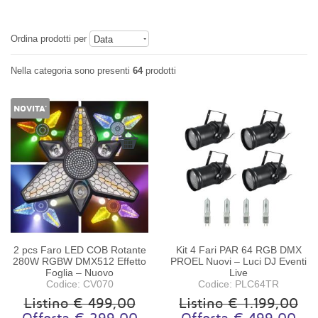
Ordina prodotti per
Data
Nella categoria sono presenti
64
prodotti
NOVITA'
2 pcs Faro LED COB Rotante
Kit 4 Fari PAR 64 RGB DMX
280W RGBW DMX512 Effetto
PROEL Nuovi – Luci DJ Eventi
Foglia – Nuovo
Live
Codice: CV070
Codice: PLC64TR
Listino € 499,00
Listino € 1.199,00