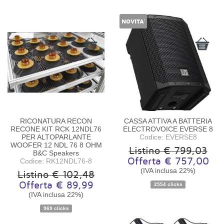
NOVITA'
RICONATURA RECON
CASSA ATTIVA A BATTERIA
RECONE KIT RCK 12NDL76
ELECTROVOICE EVERSE 8
PER ALTOPARLANTE
Codice: EVERSE8
WOOFER 12 NDL 76 8 OHM
Listino € 799,03
B&C Speakers
Offerta € 757,00
Codice: RK12NDL76-8
(IVA inclusa 22%)
Listino € 102,48
Disponibilità:
Ordinabile
Disponibilità:
Disponibile
Offerta € 89,99
2554 clicks
(IVA inclusa 22%)
969 clicks