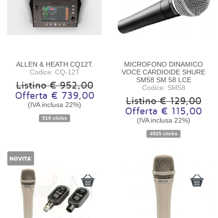
ALLEN & HEATH CQ12T.
MICROFONO DINAMICO
Codice: CQ-12T
VOCE CARDIOIDE SHURE
SM58 SM 58 LCE
Listino € 952,00
Codice: SM58
Offerta € 739,00
Listino € 129,00
(IVA inclusa 22%)
Offerta € 115,00
Disponibilità:
Ordinabile
Disponibilità:
Disponibile
519 clicks
(IVA inclusa 22%)
4925 clicks
NOVITA'