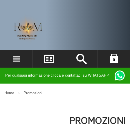
0
ACCEDI
il carrello è vuoto
Per qualsiasi informazione clicca e contattaci su WHATSAPP
REGISTRATI
DIMENTICATO LA PASSWORD?
Home
›
Promozioni
PROMOZIONI