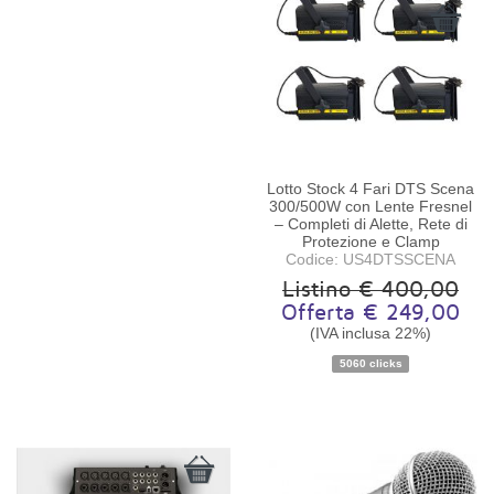
Lotto Stock 4 Fari DTS Scena
300/500W con Lente Fresnel
– Completi di Alette, Rete di
Protezione e Clamp
Codice: US4DTSSCENA
Listino € 400,00
Offerta € 249,00
Disponibilità:
Pezzo unico
(IVA inclusa 22%)
5060 clicks