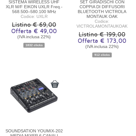
SISTEMA WIRELESS UHF
SET GIRADISCHI CON
XLR M/F EIKON UXLR Freq.-
COPPIA DI DIFFUSORI
568.500–580.100 MHz
BLUETOOTH VICTROLA
Codice: UXLR
MONTAUK OAK
Codice:
Listino € 69,00
VICTROLAMONTAUKOAK
Offerta € 49,00
Listino € 199,00
Disponibilità:
Disponibile
Disponibilità:
Disponibile
(IVA inclusa 22%)
Offerta € 173,00
1832 clicks
(IVA inclusa 22%)
912 clicks
SOUNDSATION YOUMIX-202
MEDIA MIXER 6 CANALI