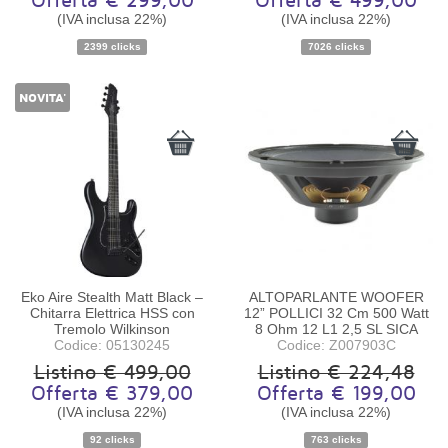
Offerta € 299,00
Offerta € 499,00
Disponibilità:
Disponibile
Disponibilità:
Non disponibile
(IVA inclusa 22%)
(IVA inclusa 22%)
2399 clicks
7026 clicks
NOVITA'
Eko Aire Stealth Matt Black –
ALTOPARLANTE WOOFER
Chitarra Elettrica HSS con
12” POLLICI 32 Cm 500 Watt
Tremolo Wilkinson
8 Ohm 12 L1 2,5 SL SICA
Codice: 05130245
Codice: Z007903C
Listino € 499,00
Listino € 224,48
Offerta € 379,00
Offerta € 199,00
Disponibilità:
Pezzo unico
Disponibilità:
Ordinabile
(IVA inclusa 22%)
(IVA inclusa 22%)
92 clicks
763 clicks