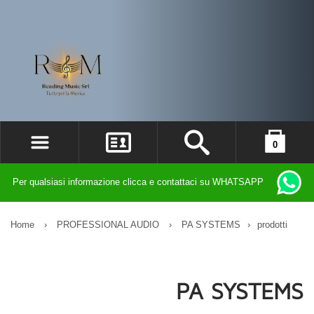
0
ACCEDI
il carrello è vuoto
Per qualsiasi informazione clicca e contattaci su WHATSAPP
REGISTRATI
DIMENTICATO LA PASSWORD?
Home
›
PROFESSIONAL AUDIO
›
PA SYSTEMS
›
prodotti
PA SYSTEMS