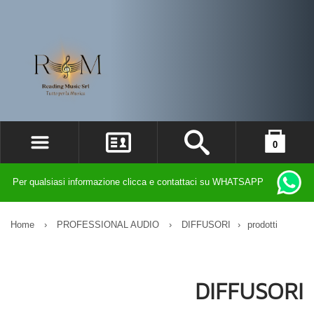
0
ACCEDI
il carrello è vuoto
Per qualsiasi informazione clicca e contattaci su WHATSAPP
REGISTRATI
DIMENTICATO LA PASSWORD?
Home
›
PROFESSIONAL AUDIO
›
DIFFUSORI
›
prodotti
DIFFUSORI