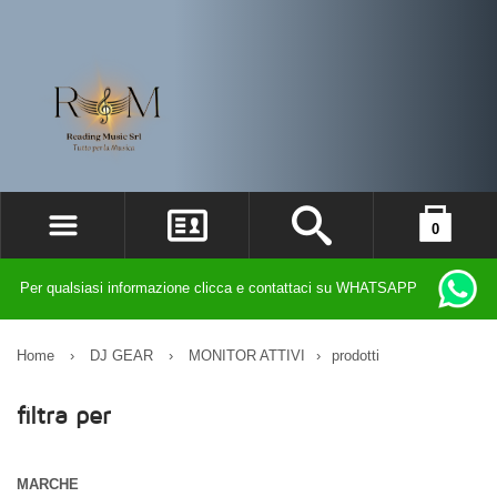
0
ACCEDI
il carrello è vuoto
Per qualsiasi informazione clicca e contattaci su WHATSAPP
REGISTRATI
DIMENTICATO LA PASSWORD?
Home
›
DJ GEAR
›
MONITOR ATTIVI
›
prodotti
filtra per
MARCHE